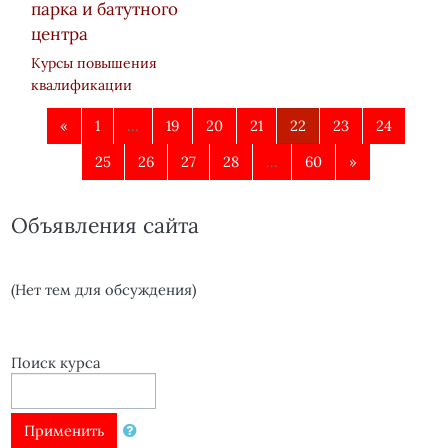
парка и батутного
центра
Курсы повышения
квалификации
Назад
(текущая)
«
1
…
19
20
21
22
23
24
Далее
25
26
27
28
…
60
»
Объявления сайта
(Нет тем для обсуждения)
Поиск курса
Применить