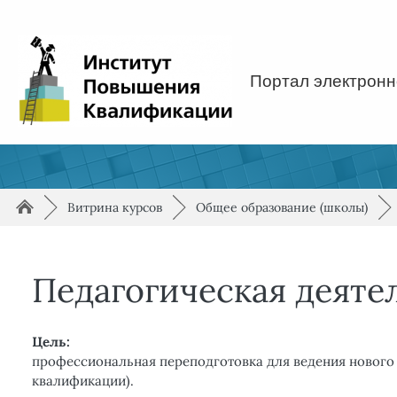
Перейти к основному содержанию
Портал электронн
Путь к странице
/
/
/
►
Витрина курсов
►
Общее образование (школы)
►
Педагогическая деяте
Цель:
профессиональная переподготовка для ведения нового 
квалификации).