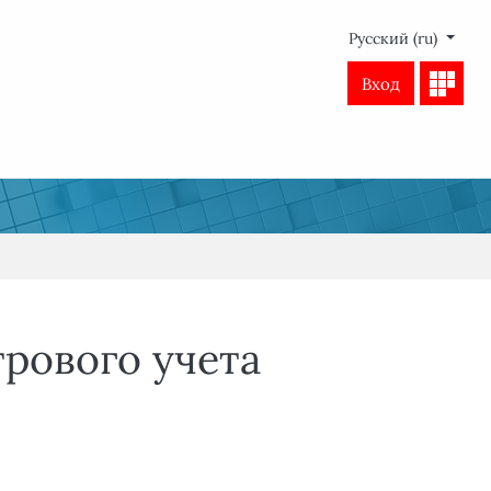
Русский ‎(ru)‎
Вход
трового учета