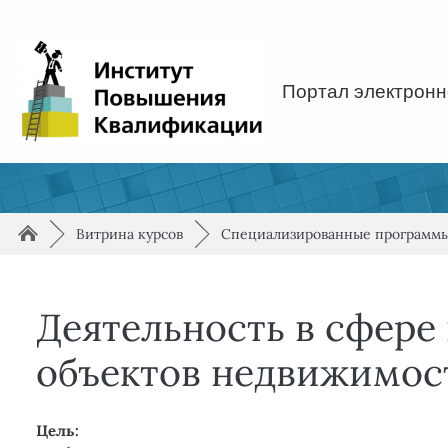
Перейти к основному содержанию
Портал электронн
Путь к странице
/
/
►
Витрина курсов
►
Специализированные программ
Деятельность в сфере 
объектов недвижимос
Цель: