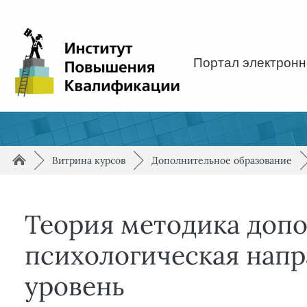
Перейти к основному содержанию
Портал электронн
Путь к странице
/
/
►
Витрина курсов
►
Дополнительное образование
Теория методика допо
психологическая нап
уровень