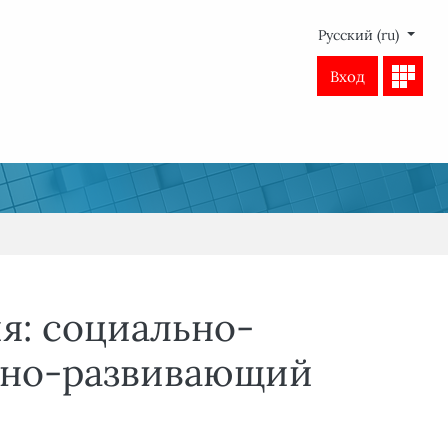
Русский ‎(ru)‎
Вход
я: социально-
нно-развивающий