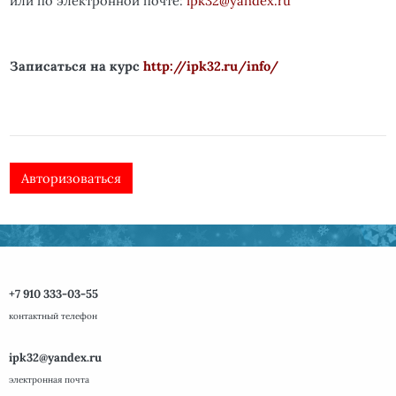
или по электронной почте:
ipk
32@
yandex
.
ru
Записаться на курс
http://ipk32.ru/info/
Авторизоваться
+7 910 333-03-55
контактный телефон
ipk32@yandex.ru
электронная почта